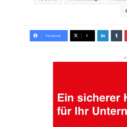
LinkedIn
Tumblr
Facebook
X
AR