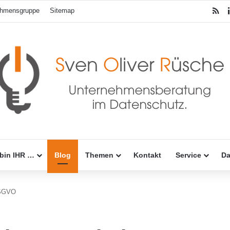
R
hmensgruppe
Sitemap
 bin IHR …
Blog
Themen
Kontakt
Service
Da
DSGVO