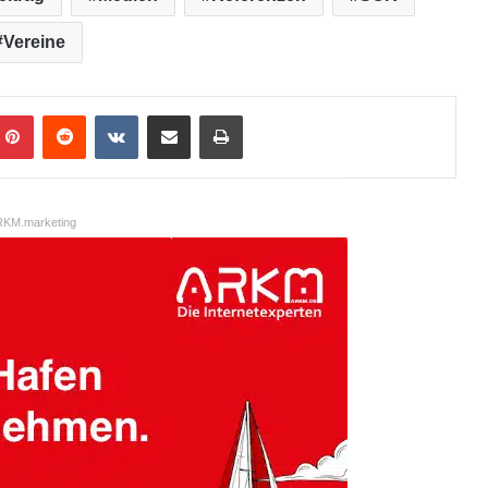
Vereine
Pinterest
Reddit
VKontakte
Teile per E-Mail
Drucken
KM.marketing