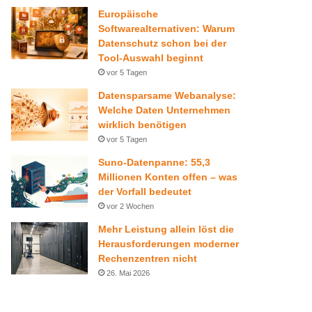
Europäische
I
e
r
o
Softwarealternativen: Warum
Datenschutz schon bei der
n
a
n
Tool-Auswahl beginnt
vor 5 Tagen
m
Datensparsame Webanalyse:
Welche Daten Unternehmen
wirklich benötigen
vor 5 Tagen
Suno-Datenpanne: 55,3
Millionen Konten offen – was
der Vorfall bedeutet
vor 2 Wochen
Mehr Leistung allein löst die
Herausforderungen moderner
Rechenzentren nicht
26. Mai 2026