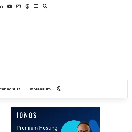
SS
LinkedIn
YouTube
Instagram
Mastodon
Sidebar
Suchen nach
Skin umschalten
tenschutz
Impressum