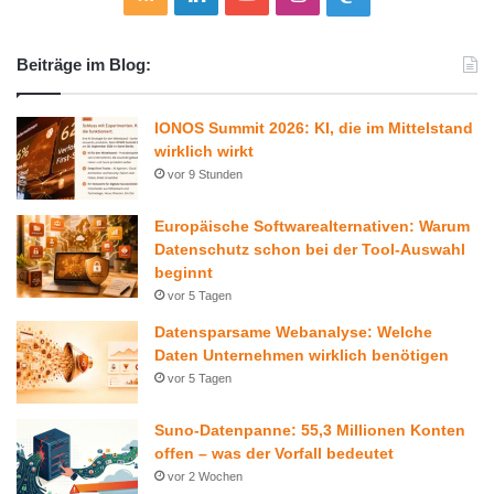
S
i
o
n
a
Beiträge im Blog:
S
n
u
s
s
k
T
t
t
IONOS Summit 2026: KI, die im Mittelstand
wirklich wirkt
e
u
a
o
vor 9 Stunden
d
b
g
d
Europäische Softwarealternativen: Warum
Datenschutz schon bei der Tool-Auswahl
I
e
r
o
beginnt
vor 5 Tagen
n
a
n
Datensparsame Webanalyse: Welche
m
Daten Unternehmen wirklich benötigen
vor 5 Tagen
Suno-Datenpanne: 55,3 Millionen Konten
offen – was der Vorfall bedeutet
vor 2 Wochen