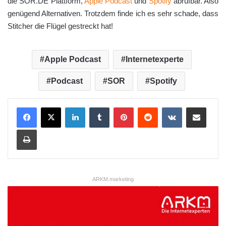
die SOR.DE Plattform,
Apple Podcast
und
Spotify
abrufbar. Also
genügend Alternativen. Trotzdem finde ich es sehr schade, dass
Stitcher die Flügel gestreckt hat!
Apple Podcast
Internetexperte
Podcast
SOR
Spotify
LinkedIn
Tumblr
Pinterest
Reddit
VKontakte
Teile per E-Mail
Drucken
ARKM.marketing