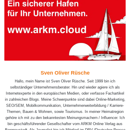
Sven Oliver Rüsche
Hallo, mein Name ist Sven Oliver Rüsche. Seit 1999 bin ich
selbständiger Unternehmensberater. Hin und wieder agiere ich als
Internetexperte in den europäischen Medien, oder verfasse Fachartikel
in zahlreichen Blogs. Meine Schwerpunkte sind dabei Online-Marketing,
SEO/SEM, Mobilkommunikation, Unternehmerweiterbildung / Karriere-
Themen, Bauen & Wohnen, sowie Tourismus. In meiner Heimatregion
gehöre ich mit zu den bekanntesten Meinungsmachern / Influencer. Ich
bin geschäftsführender Gesellschafter vom ARKM Online Verlag aus
Bergneustadt. Als Journalist bin ich Mitglied im DPV (Deutscher Presse