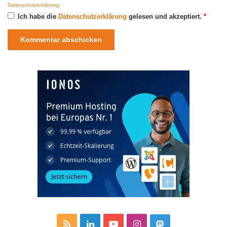
Datenschutzerklärung
.
Ich habe die
Datenschutzerklärung
gelesen und akzeptiert.
*
R
L
Y
I
M