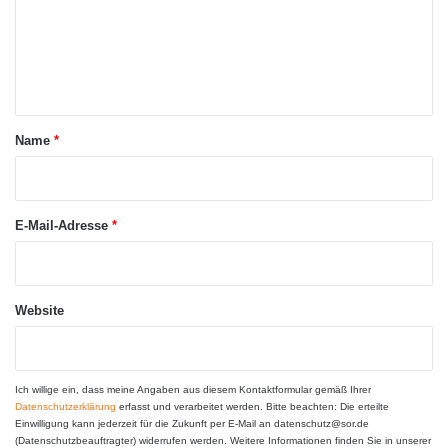
m
e
n
t
a
Name
*
r
*
E-Mail-Adresse
*
Website
Ich willige ein, dass meine Angaben aus diesem Kontaktformular gemäß Ihrer
Datenschutzerklärung
erfasst und verarbeitet werden. Bitte beachten: Die erteilte
Einwilligung kann jederzeit für die Zukunft per E-Mail an datenschutz@sor.de
(Datenschutzbeauftragter) widerrufen werden. Weitere Informationen finden Sie in unserer