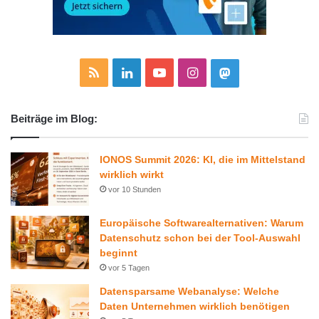
R
L
Y
I
M
S
i
o
n
a
Beiträge im Blog:
S
n
u
s
s
k
T
t
t
IONOS Summit 2026: KI, die im Mittelstand
wirklich wirkt
e
u
a
o
vor 10 Stunden
d
b
g
d
Europäische Softwarealternativen: Warum
Datenschutz schon bei der Tool-Auswahl
I
e
r
o
beginnt
vor 5 Tagen
n
a
n
Datensparsame Webanalyse: Welche
m
Daten Unternehmen wirklich benötigen